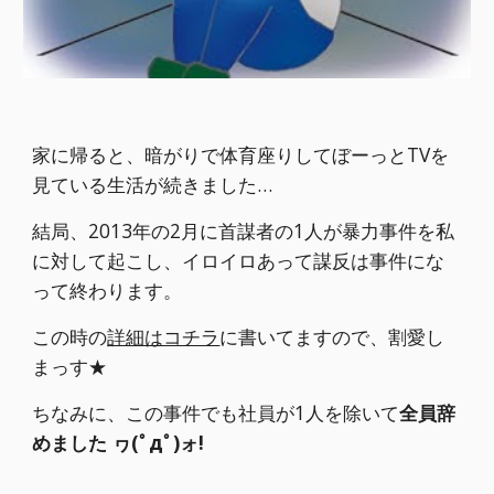
家に帰ると、暗がりで体育座りしてぼーっとTVを
見ている生活が続きました…
結局、2013年の2月に首謀者の1人が暴力事件を私
に対して起こし、イロイロあって謀反は事件にな
って終わります。
この時の
詳細はコチラ
に書いてますので、割愛し
まっす★
ちなみに、この事件でも社員が1人を除いて
全員辞
めました ヮ(ﾟдﾟ)ォ!